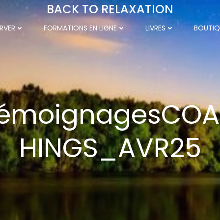
BACK TO RELAXATION
RVER
FORMATIONS EN LIGNE
LIVRES
BOUTIQ
émoignagesCO
HINGS_AVR25