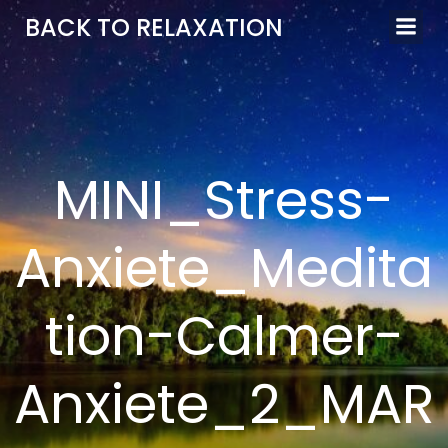
Aller
BACK TO RELAXATION
au
contenu
MINI_Stress-
Anxiete_Medita
tion-Calmer-
Anxiete_2_MAR