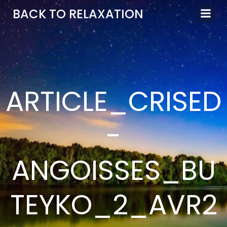
Aller
BACK TO RELAXATION
au
contenu
ARTICLE_CRISED
-
ANGOISSES_BU
TEYKO_2_AVR2