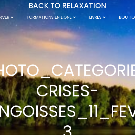
BACK TO RELAXATION
RVER
FORMATIONS EN LIGNE
LIVRES
BOUTIQ
HOTO_CATEGORI
CRISES-
NGOISSES_11_FE
3