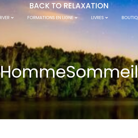
BACK TO RELAXATION
RVER
FORMATIONS EN LIGNE
LIVRES
BOUTIQ
HommeSommei