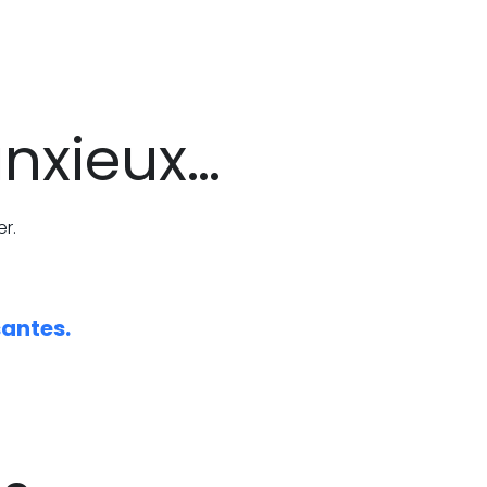
anxieux…
r.
santes.