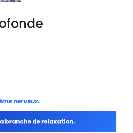
rofonde
stème nerveux.
sa branche de relaxation.