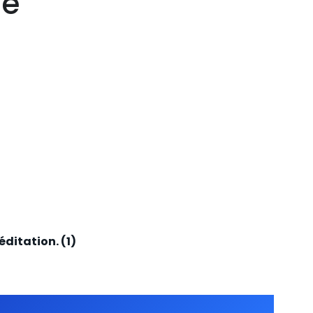
me
ditation. (1)