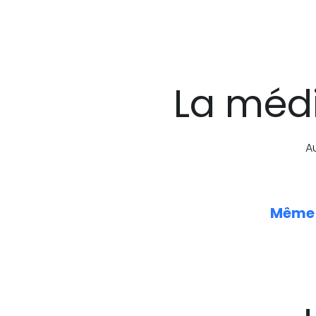
La médi
A
Même s