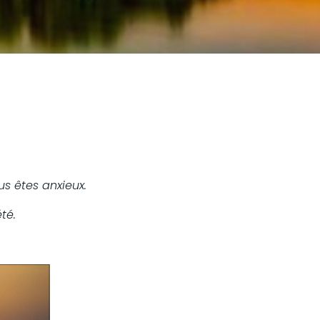
s êtes anxieux.
té.