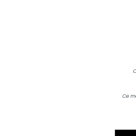
C
Ce mé