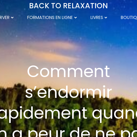
BACK TO RELAXATION
RVER
FORMATIONS EN LIGNE
LIVRES
BOUTIQ
Comment
s’endormir
rapidement quan
n a peur de ne p