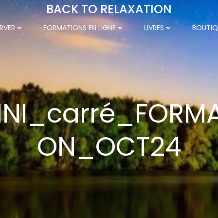
BACK TO RELAXATION
RVER
FORMATIONS EN LIGNE
LIVRES
BOUTIQ
INI_carré_FORMA
ON_OCT24