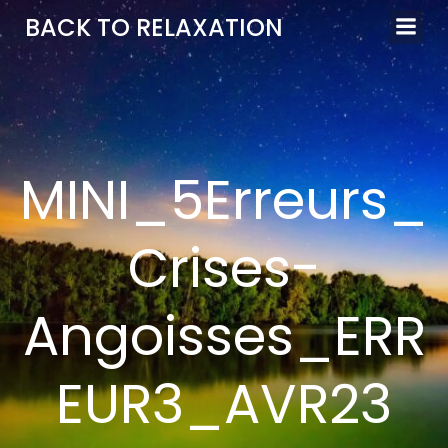
Aller
BACK TO RELAXATION
au
contenu
MINI_5Erreurs_
Crises-
Angoisses_ERR
EUR3_AVR23