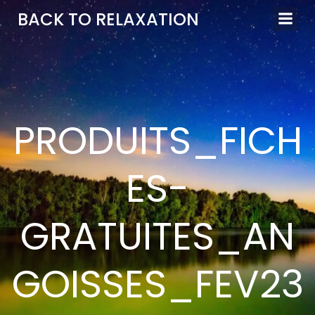
Aller
BACK TO RELAXATION
au
contenu
PRODUITS_FICH
ES-
GRATUITES_AN
GOISSES_FEV23