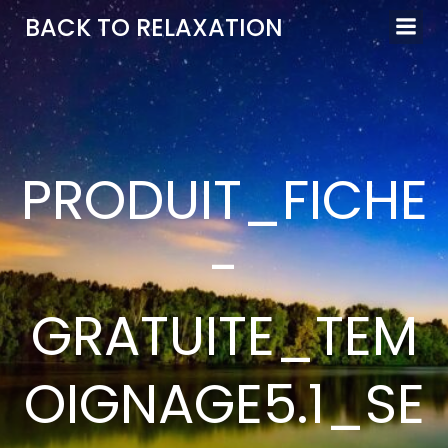
Aller
BACK TO RELAXATION
au
contenu
PRODUIT_FICHE
-
GRATUITE_TEM
OIGNAGE5.1_SE