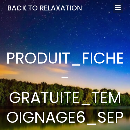
Aller
BACK TO RELAXATION
au
contenu
PRODUIT_FICHE
-
GRATUITE_TEM
OIGNAGE6_SEP