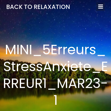
Aller
BACK TO RELAXATION
au
contenu
MINI_5Erreurs_
StressAnxiete_E
RREUR1_MAR23-
1