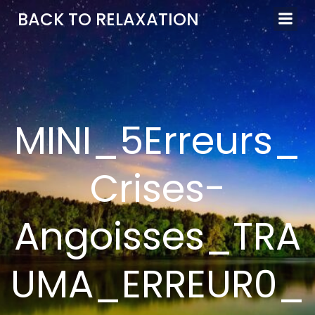
Aller
BACK TO RELAXATION
au
contenu
MINI_5Erreurs_
Crises-
Angoisses_TRA
UMA_ERREUR0_