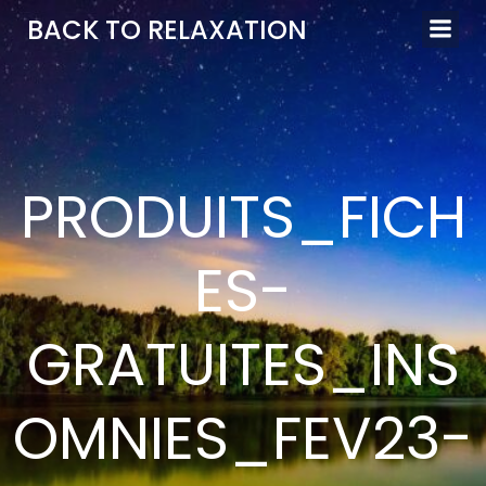
Aller
BACK TO RELAXATION
au
contenu
PRODUITS_FICH
ES-
GRATUITES_INS
OMNIES_FEV23-