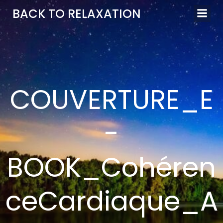
Aller
BACK TO RELAXATION
au
contenu
COUVERTURE_E
-
BOOK_Cohéren
ceCardiaque_A