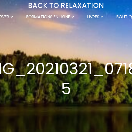
BACK TO RELAXATION
RVER
FORMATIONS EN LIGNE
LIVRES
BOUTIQ
MG_20210321_071
5