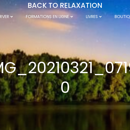
BACK TO RELAXATION
RVER
FORMATIONS EN LIGNE
LIVRES
BOUTIQ
MG_20210321_071
0