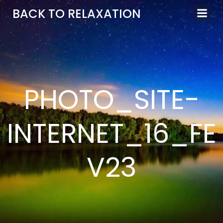
Aller
BACK TO RELAXATION
au
contenu
PHOTO_SITE-
INTERNET_16_FE
V23