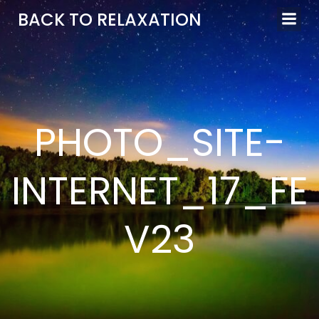
Aller
BACK TO RELAXATION
au
contenu
PHOTO_SITE-
INTERNET_17_FE
V23