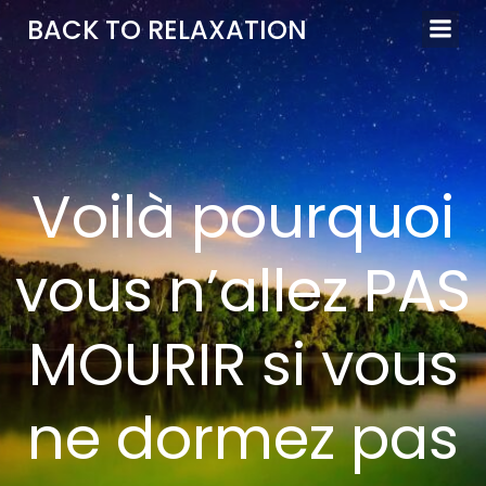
Aller
BACK TO RELAXATION
au
contenu
Voilà pourquoi
vous n’allez PAS
MOURIR si vous
ne dormez pas