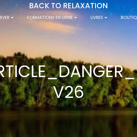
BACK TO RELAXATION
RVER
FORMATIONS EN LIGNE
LIVRES
BOUTIQ
RTICLE_DANGER_
V26