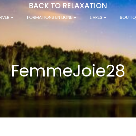
BACK TO RELAXATION
RVER
FORMATIONS EN LIGNE
LIVRES
BOUTIQ
FemmeJoie28