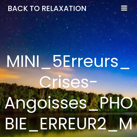
Aller
BACK TO RELAXATION
au
contenu
MINI_5Erreurs_
Crises-
Angoisses_PHO
BIE_ERREUR2_M