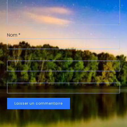
Nom
*
E-mail
*
Site web