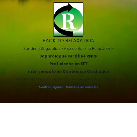
BACK TO RELAXATION
Sandrine Sage, alias « Alex de Back to Relaxation »
Sophrologue certifiée RNCP
Praticienne en EFT
Intervenante en Cohérence Cardiaque
SIRET 84474506700018 – APE 8690F – TVA non applicable Art 293B du CGI
Mentions légales
-
Données personnelles