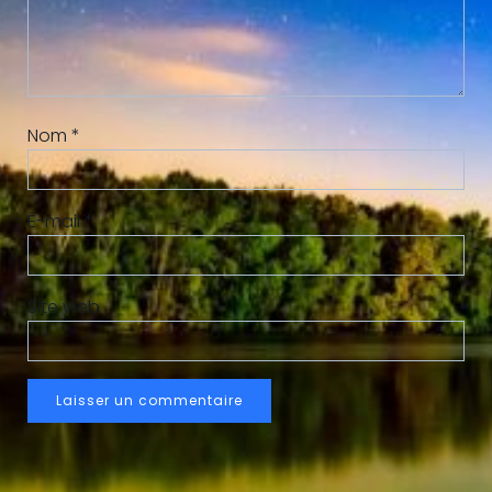
Nom
*
E-mail
*
Site web