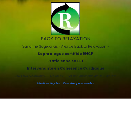
BACK TO RELAXATION
Sandrine Sage, alias « Alex de Back to Relaxation »
Sophrologue certifiée RNCP
Praticienne en EFT
Intervenante en Cohérence Cardiaque
SIRET 84474506700018 – APE 8690F – TVA non applicable Art 293B du CGI
Mentions légales
-
Données personnelles