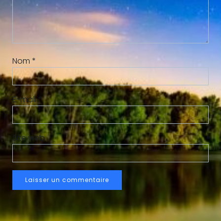
Nom
*
E-mail
*
Site web