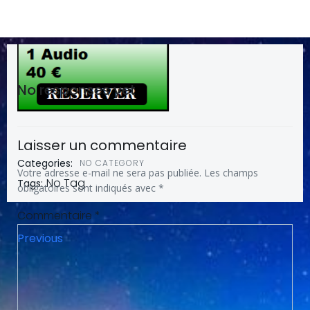
No responses yet
Laisser un commentaire
Categories:
NO CATEGORY
Votre adresse e-mail ne sera pas publiée.
Les champs
No Tag
Tags:
obligatoires sont indiqués avec
*
Commentaire
*
Post
Previous
navigation