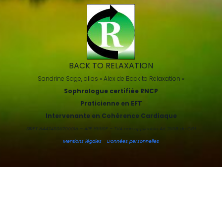
BACK TO RELAXATION
Sandrine Sage, alias « Alex de Back to Relaxation »
Sophrologue certifiée RNCP
Praticienne en EFT
Intervenante en Cohérence Cardiaque
SIRET 84474506700018 – APE 8690F – TVA non applicable Art 293B du CGI
Mentions légales
-
Données personnelles