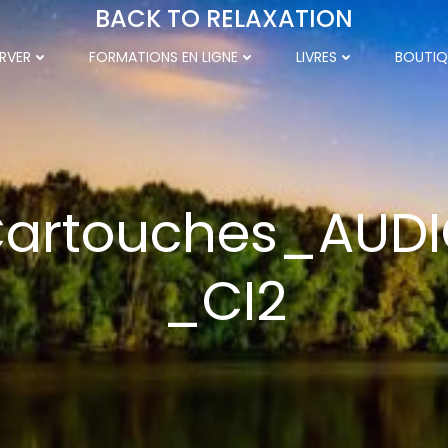
BACK TO RELAXATION
RVER
FORMATIONS EN LIGNE
LIVRES
BOUTIQ
artouches_AUD
_CI2
 2020