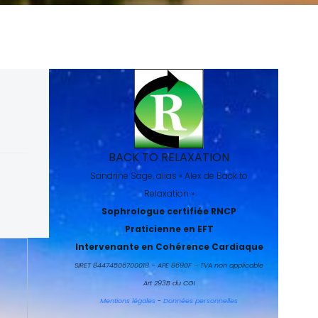
BACK TO RELAXATION
Sandrine Sage, alias « Alex de Back to
Relaxation »
Sophrologue certifiée RNCP
Praticienne en EFT
Intervenante en Cohérence Cardiaque
SIRET 84474506700018 – APE 8690F – TVA non applicable
Art 293B du CGI
Mentions légales
-
Données personnelles