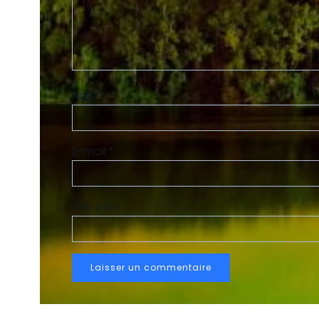
navigation
Nom
*
E-mail
*
Site web