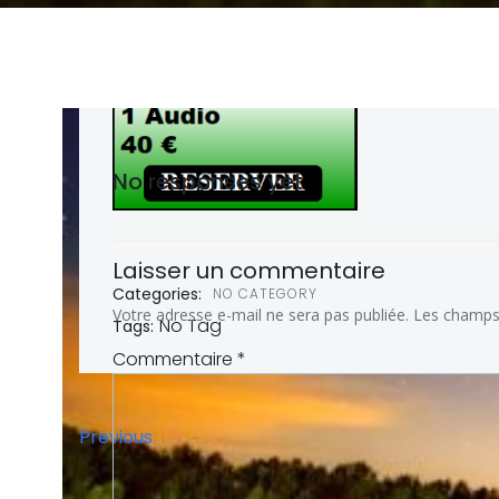
No responses yet
Laisser un commentaire
Categories:
NO CATEGORY
Votre adresse e-mail ne sera pas publiée.
Les champs 
No Tag
Tags:
Commentaire
*
Post
Previous