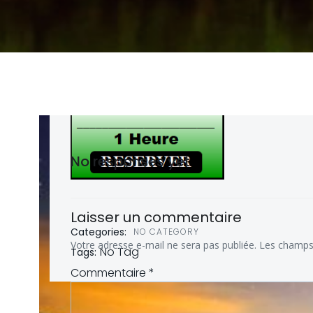
No responses yet
Laisser un commentaire
Categories:
NO CATEGORY
Votre adresse e-mail ne sera pas publiée.
Les champs 
No Tag
Tags:
Commentaire
*