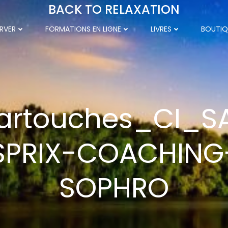
BACK TO RELAXATION
RVER
FORMATIONS EN LIGNE
LIVRES
BOUTIQ
artouches_CI_S
SPRIX-COACHING
SOPHRO