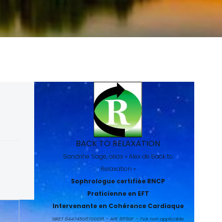
BACK TO RELAXATION
Sandrine Sage, alias « Alex de Back to
Relaxation »
Sophrologue certifiée RNCP
Praticienne en EFT
Intervenante en Cohérence Cardiaque
SIRET 84474506700018 – APE 8690F – TVA non applicable