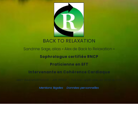
BACK TO RELAXATION
Sandrine Sage, alias « Alex de Back to Relaxation »
Sophrologue certifiée RNCP
Praticienne en EFT
Intervenante en Cohérence Cardiaque
SIRET 84474506700018 – APE 8690F – TVA non applicable Art 293B du CGI
Mentions légales
-
Données personnelles