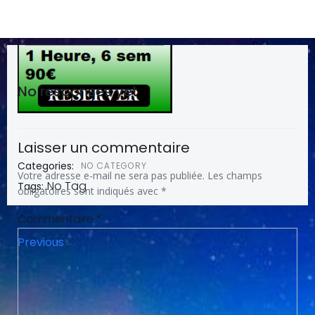
No responses yet
Laisser un commentaire
Categories:
NO CATEGORY
Votre adresse e-mail ne sera pas publiée.
Les champs
No Tag
Tags:
obligatoires sont indiqués avec
*
Commentaire
*
Post
Previous
navigation