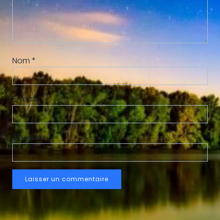
Nom
*
E-mail
*
Site web