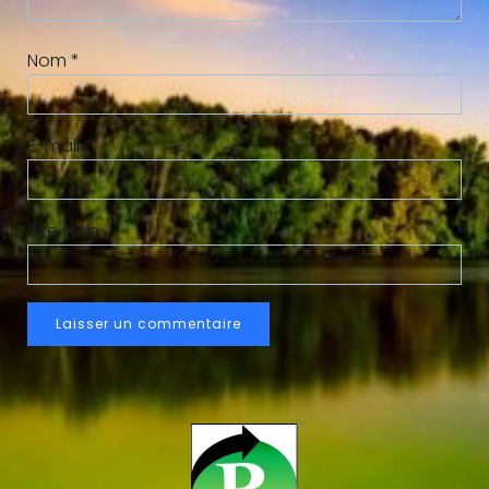
Nom
*
E-mail
*
Site web