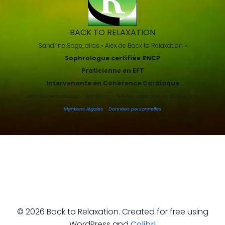
BACK TO RELAXATION
Sandrine Sage, alias « Alex de Back to Relaxation »
Sophrologue certifiée RNCP
Praticienne en EFT
Intervenante en Cohérence Cardiaque
SIRET 84474506700018 – APE 8690F – TVA non applicable Art 293B du CGI
Mentions légales
-
Données personnelles
© 2026 Back to Relaxation. Created for free using
WordPress and
Colibri