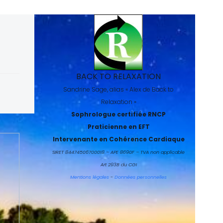
BACK TO RELAXATION
Sandrine Sage, alias « Alex de Back to
Relaxation »
Sophrologue certifiée RNCP
Praticienne en EFT
Intervenante en Cohérence Cardiaque
SIRET 84474506700018 – APE 8690F – TVA non applicable
Art 293B du CGI
Mentions légales
-
Données personnelles