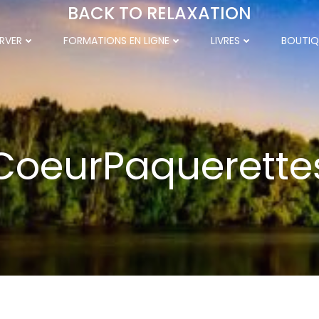
BACK TO RELAXATION
RVER
FORMATIONS EN LIGNE
LIVRES
BOUTIQ
CoeurPaquerette
023