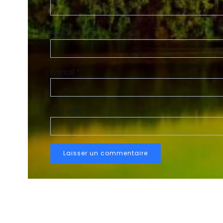
Nom
*
E-mail
*
Site web