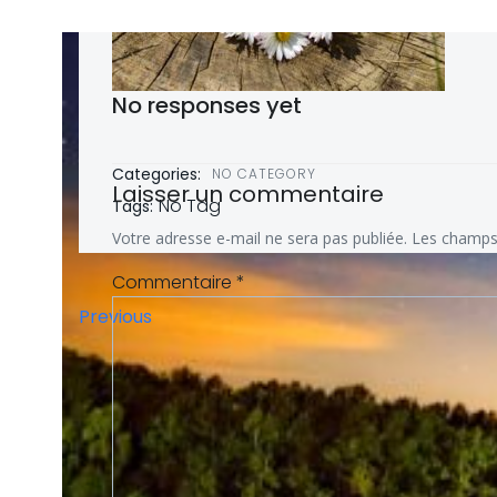
No responses yet
Categories:
NO CATEGORY
Laisser un commentaire
No Tag
Tags:
Votre adresse e-mail ne sera pas publiée.
Les champs 
Commentaire
*
Post
Previous
navigation