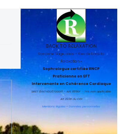
BACK TO RELAXATION
Sandrine Sage, alias « Alex de Back to
Relaxation »
Sophrologue certifiée RNCP
Praticienne en EFT
Intervenante en Cohérence Cardiaque
SIRET 84474506700018 – APE 8690F – TVA non applicable
Art 293B du CGI
Mentions légales
-
Données personnelles