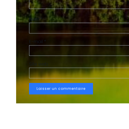
Nom
*
E-mail
*
Site web