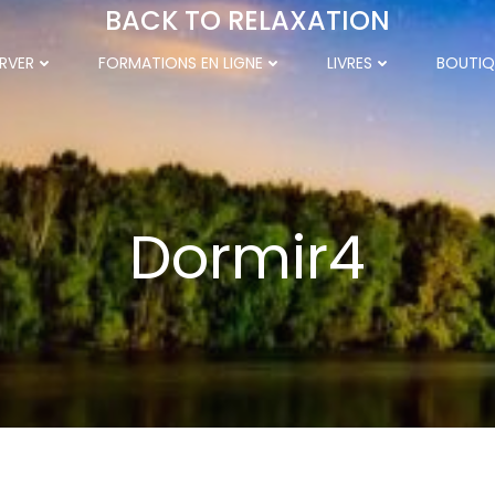
BACK TO RELAXATION
RVER
FORMATIONS EN LIGNE
LIVRES
BOUTIQ
Dormir4
023