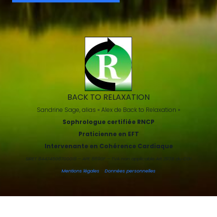
BACK TO RELAXATION
Sandrine Sage, alias « Alex de Back to Relaxation »
Sophrologue certifiée RNCP
Praticienne en EFT
Intervenante en Cohérence Cardiaque
SIRET 84474506700018 – APE 8690F – TVA non applicable Art 293B du CGI
Mentions légales
-
Données personnelles