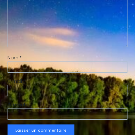
Nom
*
E-mail
*
Site web