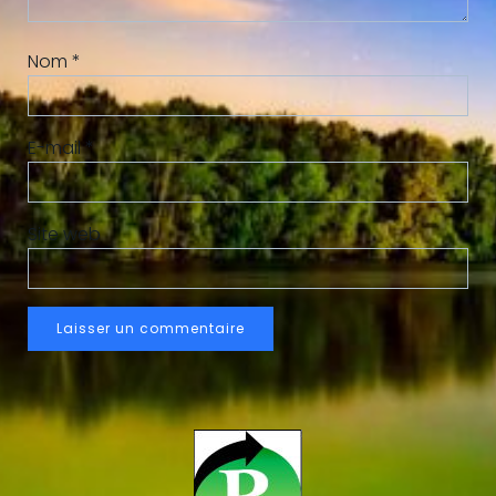
Nom
*
E-mail
*
Site web