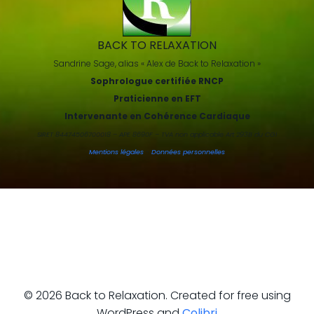
BACK TO RELAXATION
Sandrine Sage, alias « Alex de Back to Relaxation »
Sophrologue certifiée RNCP
Praticienne en EFT
Intervenante en Cohérence Cardiaque
SIRET 84474506700018 – APE 8690F – TVA non applicable Art 293B du CGI
Mentions légales
-
Données personnelles
© 2026 Back to Relaxation. Created for free using
WordPress and
Colibri