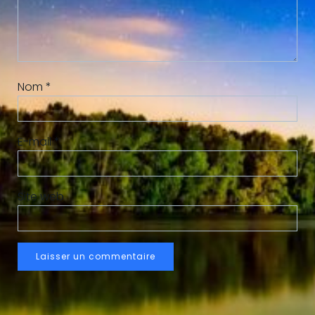
Nom
*
E-mail
*
Site web