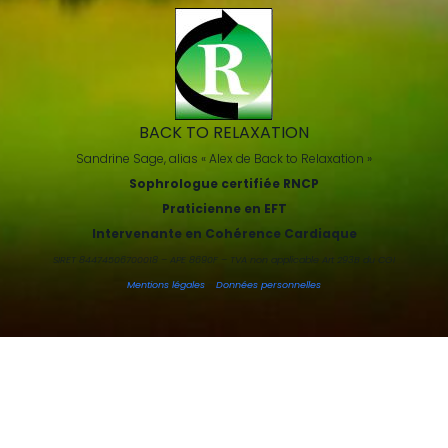
BACK TO RELAXATION
Sandrine Sage, alias « Alex de Back to Relaxation »
Sophrologue certifiée RNCP
Praticienne en EFT
Intervenante en Cohérence Cardiaque
SIRET 84474506700018 – APE 8690F – TVA non applicable Art 293B du CGI
Mentions légales
-
Données personnelles