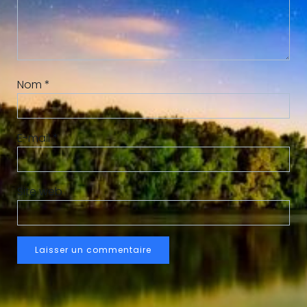
Nom
*
E-mail
*
Site web