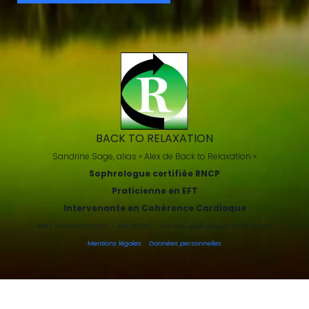
BACK TO RELAXATION
Sandrine Sage, alias « Alex de Back to Relaxation »
Sophrologue certifiée RNCP
Praticienne en EFT
Intervenante en Cohérence Cardiaque
SIRET 84474506700018 – APE 8690F – TVA non applicable Art 293B du CGI
Mentions légales
-
Données personnelles