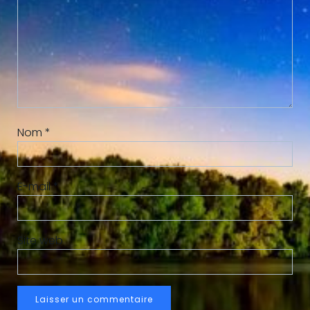
Nom
*
E-mail
*
Site web