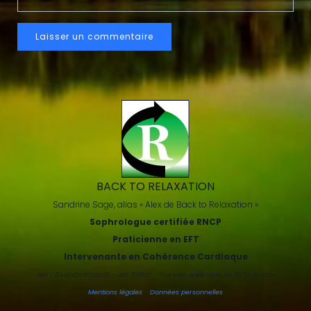
BACK TO RELAXATION
Sandrine Sage, alias « Alex de Back to Relaxation »
Sophrologue certifiée RNCP
Praticienne en EFT
Intervenante en Cohérence Cardiaque
SIRET 84474506700018 – APE 8690F – TVA non applicable Art 293B du CGI
Mentions légales
-
Données personnelles