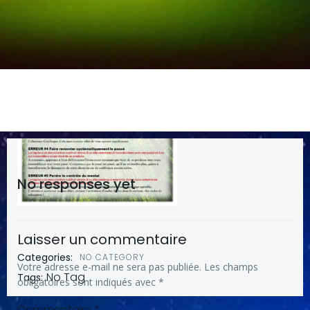
No responses yet
Laisser un commentaire
Categories:
NO CATEGORY
Votre adresse e-mail ne sera pas publiée.
Les champs
No Tag
Tags:
obligatoires sont indiqués avec
*
Commentaire
*