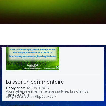
No responses yet
Laisser un commentaire
Categories:
NO CATEGORY
Votre adresse e-mail ne sera pas publiée.
Les champs
No Tag
Tags:
obligatoires sont indiqués avec
*
Commentaire
*