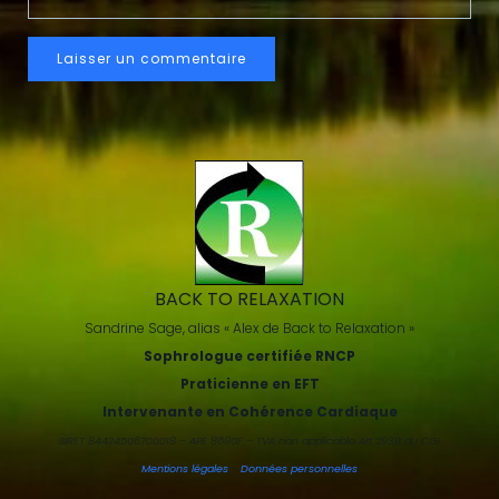
BACK TO RELAXATION
Sandrine Sage, alias « Alex de Back to Relaxation »
Sophrologue certifiée RNCP
Praticienne en EFT
Intervenante en Cohérence Cardiaque
SIRET 84474506700018 – APE 8690F – TVA non applicable Art 293B du CGI
Mentions légales
-
Données personnelles