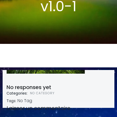
v1.0-1
Written by
Sandrine SAGE
-
on
janvier 26, 2022
No responses yet
Categories:
NO CATEGORY
No Tag
Tags:
Laisser un commentaire