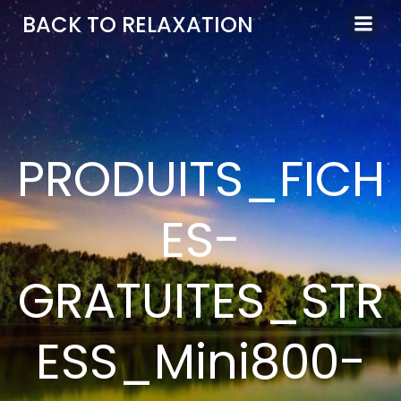
Aller
BACK TO RELAXATION
au
contenu
PRODUITS_FICH
ES-
GRATUITES_STR
ESS_Mini800-