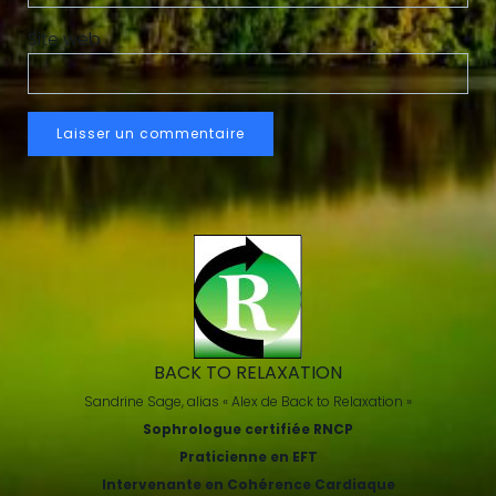
Site web
BACK TO RELAXATION
Sandrine Sage, alias « Alex de Back to Relaxation »
Sophrologue certifiée RNCP
Praticienne en EFT
Intervenante en Cohérence Cardiaque