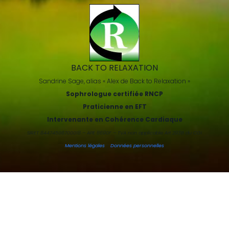
BACK TO RELAXATION
Sandrine Sage, alias « Alex de Back to Relaxation »
Sophrologue certifiée RNCP
Praticienne en EFT
Intervenante en Cohérence Cardiaque
SIRET 84474506700018 – APE 8690F – TVA non applicable Art 293B du CGI
Mentions légales
-
Données personnelles