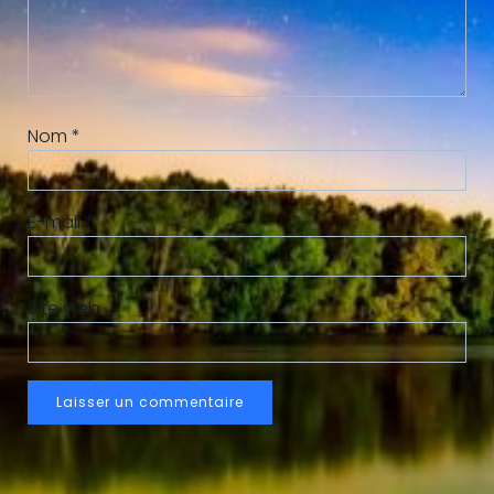
Nom
*
E-mail
*
Site web