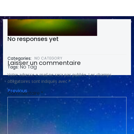
No responses yet
Categories:
NO CATEGORY
Laisser un commentaire
No Tag
Tags:
Votre adresse e-mail ne sera pas publiée.
Les champs
obligatoires sont indiqués avec
*
Post
Previous
Commentaire
*
navigation